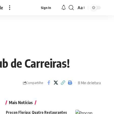
de
Aa
Sign In
Font
Resizer
b de Carreiras!
8 Min de leitura
Compartilhe
Mais Notícias
Procon Floripa: Quatro Restaurantes