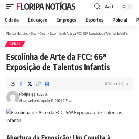
FLORIPA NOTÍCIAS
Aa
Font
Resizer
Cidade
Educação
Empregos
Esportes
Policial
P
Floripa Notícias
>
Blog
>
Geral
>
Escolinha de Arte da FCC: 66ª Exposição de Talentos Infantis
GERAL
Escolinha de Arte da FCC: 66ª
Exposição de Talentos Infantis
8 Min de leitura
Floripa
Atualizado em agosto 13, 2025 2:31 am
Abertura da Exposição: Um Convite à