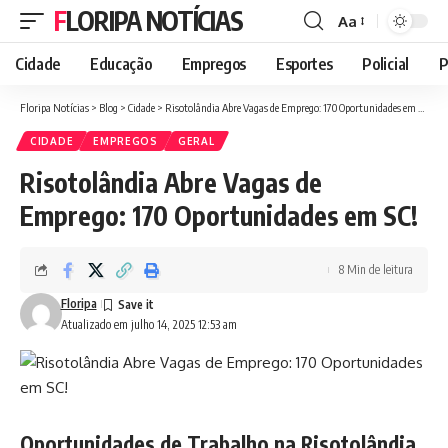
FLORIPA NOTÍCIAS
Aa
Font
Resizer
Cidade
Educação
Empregos
Esportes
Policial
P
Floripa Notícias
>
Blog
>
Cidade
>
Risotolândia Abre Vagas de Emprego: 170 Oportunidades em SC!
CIDADE
EMPREGOS
GERAL
Risotolândia Abre Vagas de
Emprego: 170 Oportunidades em SC!
8 Min de leitura
Floripa
Atualizado em julho 14, 2025 12:53 am
Oportunidades de Trabalho na Risotolândia