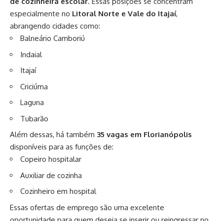
de cozinheira escolar
. Essas posições se concentram
especialmente no
Litoral Norte e Vale do Itajaí
,
abrangendo cidades como:
Balneário Camboriú
Indaial
Itajaí
Criciúma
Laguna
Tubarão
Além dessas, há também
35 vagas em Florianópolis
disponíveis para as funções de:
Copeiro hospitalar
Auxiliar de cozinha
Cozinheiro em hospital
Essas ofertas de emprego são uma excelente
oportunidade para quem deseja se inserir ou reingressar no