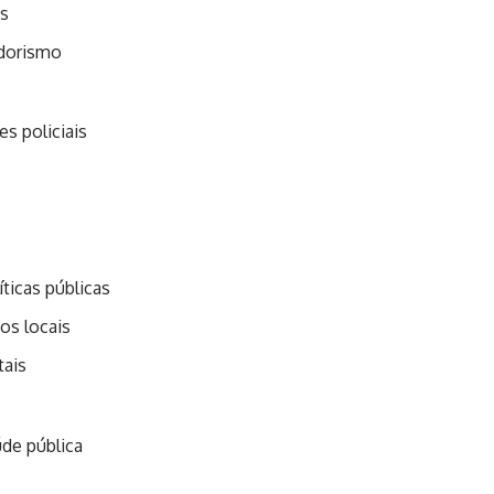
is
dorismo
s policiais
íticas públicas
os locais
ais
de pública