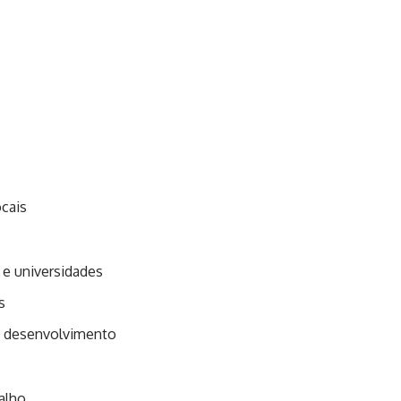
ocais
 e universidades
s
e desenvolvimento
alho