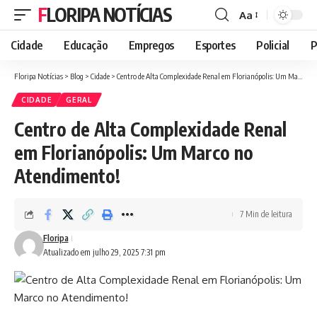
FLORIPA NOTÍCIAS
Aa
Font
Resizer
Cidade
Educação
Empregos
Esportes
Policial
P
Floripa Notícias
>
Blog
>
Cidade
>
Centro de Alta Complexidade Renal em Florianópolis: Um Marco no Atendimento!
CIDADE
GERAL
Centro de Alta Complexidade Renal
em Florianópolis: Um Marco no
Atendimento!
7 Min de leitura
Floripa
Atualizado em julho 29, 2025 7:31 pm