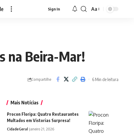
de
Aa
Sign In
Font
Resizer
s na Beira-Mar!
6 Min de leitura
Compartilhe
Mais Notícias
Procon Floripa: Quatro Restaurantes
Multados em Vistorias Surpresa!
Cidade
Geral
janeiro 21, 2026