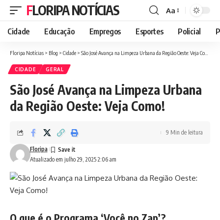
FLORIPA NOTÍCIAS
Aa
Font
Resizer
Cidade
Educação
Empregos
Esportes
Policial
P
Floripa Notícias
>
Blog
>
Cidade
>
São José Avança na Limpeza Urbana da Região Oeste: Veja Como!
CIDADE
GERAL
São José Avança na Limpeza Urbana
da Região Oeste: Veja Como!
9 Min de leitura
Floripa
Atualizado em julho 29, 2025 2:06 am
O que é o Programa ‘Você no Zap’?