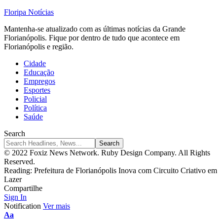
Floripa Notícias
Mantenha-se atualizado com as últimas notícias da Grande
Florianópolis. Fique por dentro de tudo que acontece em
Florianópolis e região.
Cidade
Educação
Empregos
Esportes
Policial
Política
Saúde
Search
© 2022 Foxiz News Network. Ruby Design Company. All Rights
Reserved.
Reading:
Prefeitura de Florianópolis Inova com Circuito Criativo em
Lazer
Compartilhe
Sign In
Notification
Ver mais
Font
Aa