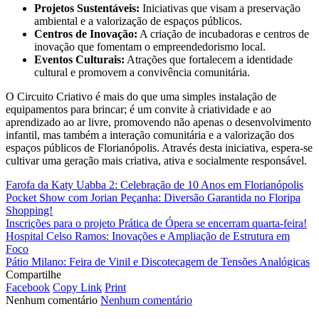
Projetos Sustentáveis:
Iniciativas que visam a preservação
ambiental e a valorização de espaços públicos.
Centros de Inovação:
A criação de incubadoras e centros de
inovação que fomentam o empreendedorismo local.
Eventos Culturais:
Atrações que fortalecem a identidade
cultural e promovem a convivência comunitária.
O Circuito Criativo é mais do que uma simples instalação de
equipamentos para brincar; é um convite à criatividade e ao
aprendizado ao ar livre, promovendo não apenas o desenvolvimento
infantil, mas também a interação comunitária e a valorização dos
espaços públicos de Florianópolis. Através desta iniciativa, espera-se
cultivar uma geração mais criativa, ativa e socialmente responsável.
Farofa da Katy Uabba 2: Celebração de 10 Anos em Florianópolis
Pocket Show com Jorian Peçanha: Diversão Garantida no Floripa
Shopping!
Inscrições para o projeto Prática de Ópera se encerram quarta-feira!
Hospital Celso Ramos: Inovações e Ampliação de Estrutura em
Foco
Pátio Milano: Feira de Vinil e Discotecagem de Tensões Analógicas
Compartilhe
Facebook
Copy Link
Print
Nenhum comentário
Nenhum comentário