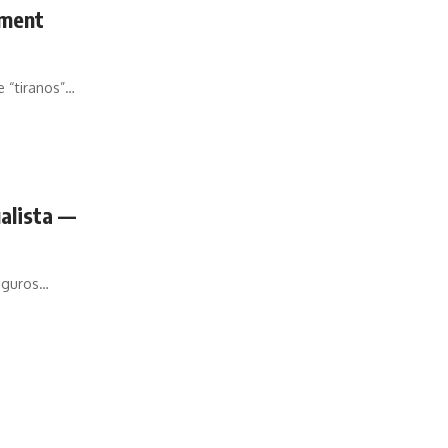
hment
e “tiranos”…
alista —
Seguros…