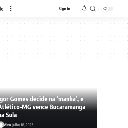
de
Sign In
Igor Gomes decide na ‘manha’, e
Atlético-MG vence Bucaramanga
na Sula
Alex
julho 18, 2025