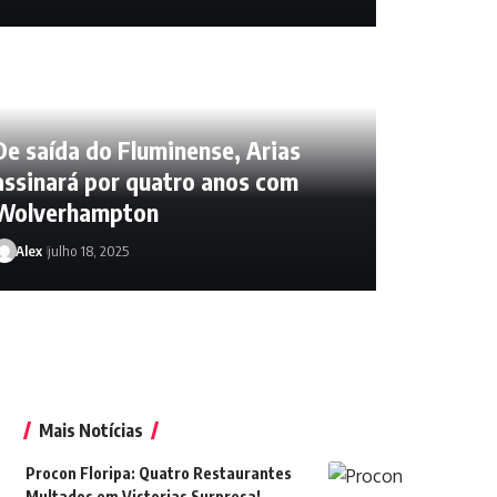
De saída do Fluminense, Arias
assinará por quatro anos com
Wolverhampton
Alex
julho 18, 2025
Alex
julho 18, 2025
Mais Notícias
Procon Floripa: Quatro Restaurantes
Multados em Vistorias Surpresa!