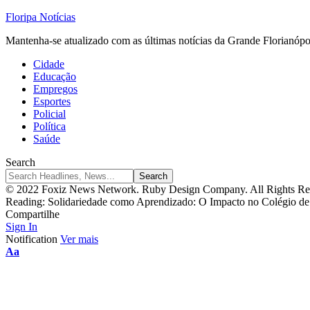
Floripa Notícias
Mantenha-se atualizado com as últimas notícias da Grande Florianópol
Cidade
Educação
Empregos
Esportes
Policial
Política
Saúde
Search
© 2022 Foxiz News Network. Ruby Design Company. All Rights Re
Reading:
Solidariedade como Aprendizado: O Impacto no Colégio de 
Compartilhe
Sign In
Notification
Ver mais
Font
Aa
Resizer