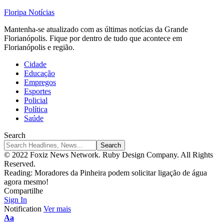
Floripa Notícias
Mantenha-se atualizado com as últimas notícias da Grande
Florianópolis. Fique por dentro de tudo que acontece em
Florianópolis e região.
Cidade
Educação
Empregos
Esportes
Policial
Política
Saúde
Search
© 2022 Foxiz News Network. Ruby Design Company. All Rights
Reserved.
Reading:
Moradores da Pinheira podem solicitar ligação de água
agora mesmo!
Compartilhe
Sign In
Notification
Ver mais
Font
Aa