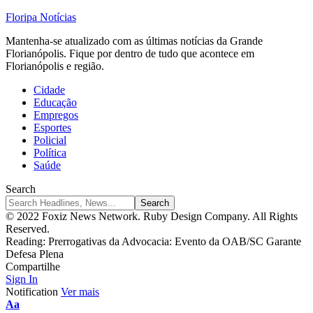
Floripa Notícias
Mantenha-se atualizado com as últimas notícias da Grande
Florianópolis. Fique por dentro de tudo que acontece em
Florianópolis e região.
Cidade
Educação
Empregos
Esportes
Policial
Política
Saúde
Search
© 2022 Foxiz News Network. Ruby Design Company. All Rights
Reserved.
Reading:
Prerrogativas da Advocacia: Evento da OAB/SC Garante
Defesa Plena
Compartilhe
Sign In
Notification
Ver mais
Font
Aa