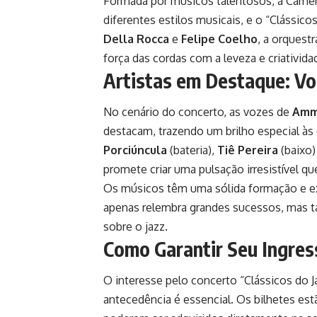
Formada por músicos talentosos, a Camer
diferentes estilos musicais, e o “Clássic
Della Rocca
e
Felipe Coelho
, a orquest
força das cordas com a leveza e criativida
Artistas em Destaque: Vo
No cenário do concerto, as vozes de
Amm
destacam, trazendo um brilho especial às
Porciúncula
(bateria),
Tiê Pereira
(baixo)
promete criar uma pulsação irresistível que
Os músicos têm uma sólida formação e ex
apenas relembra grandes sucessos, mas 
sobre o jazz.
Como Garantir Seu Ingres
O interesse pelo concerto “Clássicos do J
antecedência é essencial. Os bilhetes est