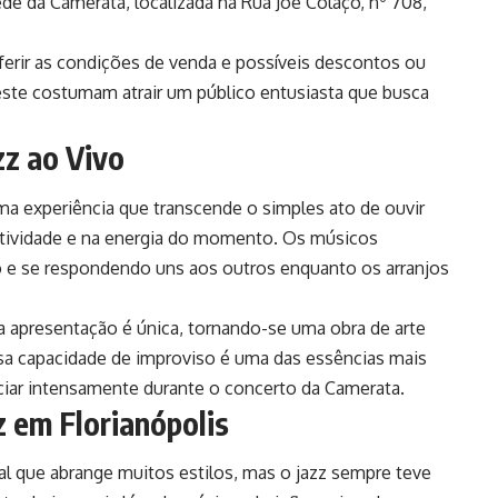
de da Camerata, localizada na Rua Joe Colaço, nº 708,
erir as condições de venda e possíveis descontos ou
te costumam atrair um público entusiasta que busca
zz ao Vivo
uma experiência que transcende o simples ato de ouvir
iatividade e na energia do momento. Os músicos
o e se respondendo uns aos outros enquanto os arranjos
a apresentação é única, tornando-se uma obra de arte
sa capacidade de improviso é uma das essências mais
enciar intensamente durante o concerto da Camerata.
z em Florianópolis
al que abrange muitos estilos, mas o jazz sempre teve