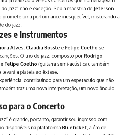
ata já realizou diversos concertos que homenageiam
os do Jazz” não é exceção. Sob a maestria de
Jeferson
ra promete uma performance inesquecível, misturando a
de do jazz.
zes e Instrumentos
ora Alves
,
Claudia Bossle
e
Felipe Coelho
se
 canções. O trio de jazz, composto por
Rodrigo
 e
Felipe Coelho
(guitarra semi-acústica), também
 levará a plateia ao êxtase.
periência, contribuindo para um espetáculo que não
também traz uma nova interpretação, um novo ângulo
so para o Concerto
azz” é grande, portanto, garantir seu ingresso com
ão disponíveis na plataforma
Blueticket
, além de