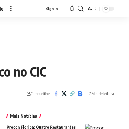
de
Aa
Sign In
Font
Resizer
co no CIC
7 Min de leitura
Compartilhe
Mais Notícias
Procon Floripa: Quatro Restaurantes