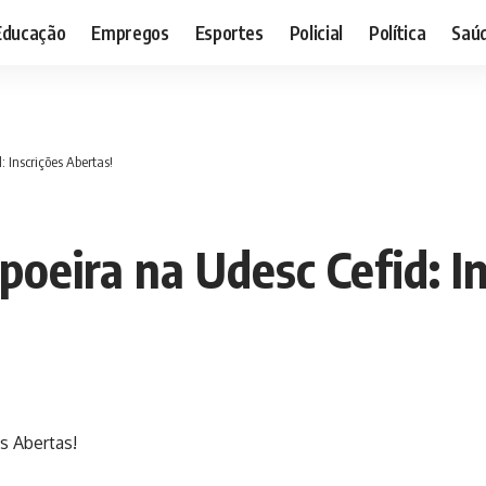
Educação
Empregos
Esportes
Policial
Política
Saú
 Inscrições Abertas!
poeira na Udesc Cefid: I