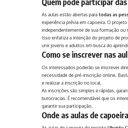
Quem pode participar das
As aulas estão abertas para
todas as pess
experiência prévia em capoeira. O projeto
independentemente de sua formação ou ní
Isso enfatiza a intenção do projeto de pr
unir jovens e adultos em busca do aprendiz
Como se inscrever nas aul
Os interessados poderão se inscrever dir
necessidade de pré-inscrição online. Bas
e realizar a inscrição no local.
As inscrições são simples e rápidas, gar
burocracias. É recomendável que os int
garantir sua participação.
Onde as aulas de capoeira
As aulas de capoeira do projeto
Ubuntu C