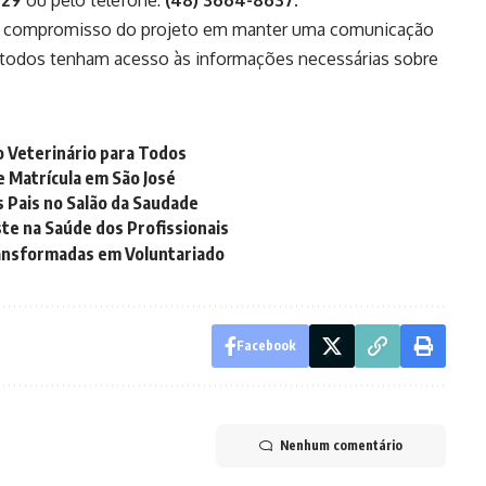
729
ou pelo telefone:
(48) 3664-8637
.
 o compromisso do projeto em manter uma comunicação
 todos tenham acesso às informações necessárias sobre
co Veterinário para Todos
e Matrícula em São José
s Pais no Salão da Saudade
te na Saúde dos Profissionais
ransformadas em Voluntariado
Facebook
Nenhum comentário