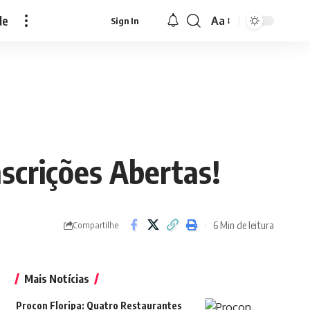
de
Aa
Sign In
Font
Resizer
nscrições Abertas!
6 Min de leitura
Compartilhe
Mais Notícias
Procon Floripa: Quatro Restaurantes