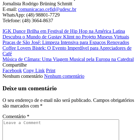
Jornalista Rodrigo Brüning Schmitt
E-mail:
comunicacao.cefid@udesc.br
WhatsApp: (48) 98801-7729
Telefone: (48) 3664-8637
IGK Dance Brilha em Festival de Hip Hop na América Latina
Descubra o Mundo de Gustav Klimt no Projeto Museus Virtuais
Praças de São José: Limpeza Intensiva para Espaços Renovados
Coffee Lovers Bistek: O Evento Imperdível para Apreciadores de
Café
Música de Câmara: Uma Viagem Musical pela Europa na Catedral
Compartilhe
Facebook
Copy Link
Print
Nenhum comentário
Nenhum comentário
Deixe um comentário
O seu endereço de e-mail não será publicado.
Campos obrigatórios
são marcados com
*
Comentário
*