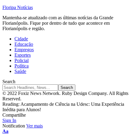
Floripa Notícias
Mantenha-se atualizado com as últimas notícias da Grande
Florianópolis. Fique por dentro de tudo que acontece em
Florianópolis e região.
Cidade
Educação
Empregos
Esportes
Policial
Política
Saúde
Search
© 2022 Foxiz News Network. Ruby Design Company. All Rights
Reserved.
Reading:
Acampamento de Ciência na Udesc: Uma Experiência
Inédita para Alunos!
Compartilhe
Sign In
Notification
Ver mais
Font
Aa